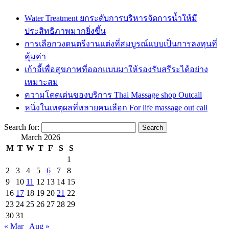
Water Treatment ยกระดับการบริหารจัดการน้ำให้มี
ประสิทธิภาพมากยิ่งขึ้น
การเลือกวงดนตรีงานแต่งที่สมบูรณ์แบบเป็นการลงทุนที่
คุ้มค่า
เก้าอี้เพื่อสุขภาพที่ออกแบบมาให้รองรับสรีระได้อย่าง
เหมาะสม
ความโดดเด่นของบริการ Thai Massage shop Outcall
หนึ่งในเหตุผลที่หลายคนเลือก For life massage out call
Search for:
March 2026
M
T
W
T
F
S
S
1
2
3
4
5
6
7
8
9
10
11
12
13
14
15
16
17
18
19
20
21
22
23
24
25
26
27
28
29
30
31
« Mar
Aug »