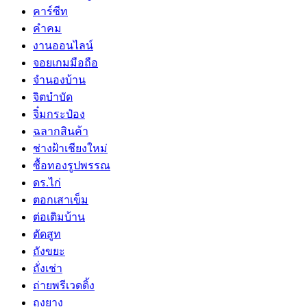
คาร์ซีท
คำคม
งานออนไลน์
จอยเกมมือถือ
จำนองบ้าน
จิตบำบัด
จิ๋มกระป๋อง
ฉลากสินค้า
ช่างฝ้าเชียงใหม่
ซื้อทองรูปพรรณ
ดร.ไก่
ตอกเสาเข็ม
ต่อเติมบ้าน
ตัดสูท
ถังขยะ
ถั่งเช่า
ถ่ายพรีเวดดิ้ง
ถุงยาง