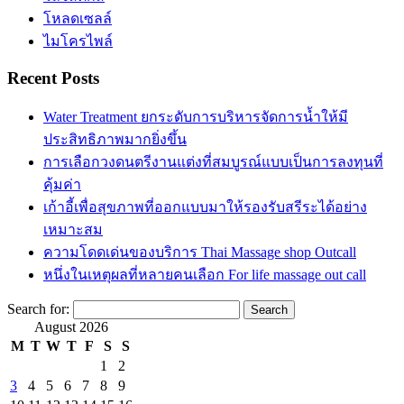
โหลดเซลล์
ไมโครไพล์
Recent Posts
Water Treatment ยกระดับการบริหารจัดการน้ำให้มี
ประสิทธิภาพมากยิ่งขึ้น
การเลือกวงดนตรีงานแต่งที่สมบูรณ์แบบเป็นการลงทุนที่
คุ้มค่า
เก้าอี้เพื่อสุขภาพที่ออกแบบมาให้รองรับสรีระได้อย่าง
เหมาะสม
ความโดดเด่นของบริการ Thai Massage shop Outcall
หนึ่งในเหตุผลที่หลายคนเลือก For life massage out call
Search for:
August 2026
M
T
W
T
F
S
S
1
2
3
4
5
6
7
8
9