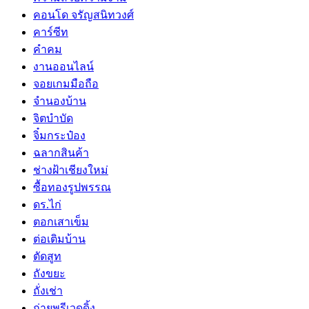
คอนโด จรัญสนิทวงศ์
คาร์ซีท
คำคม
งานออนไลน์
จอยเกมมือถือ
จำนองบ้าน
จิตบำบัด
จิ๋มกระป๋อง
ฉลากสินค้า
ช่างฝ้าเชียงใหม่
ซื้อทองรูปพรรณ
ดร.ไก่
ตอกเสาเข็ม
ต่อเติมบ้าน
ตัดสูท
ถังขยะ
ถั่งเช่า
ถ่ายพรีเวดดิ้ง