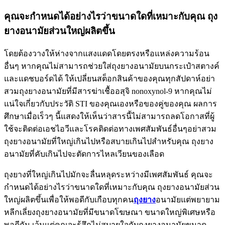
คุณจะกำหนดได้อย่างไรว่าขนาดใดที่เหมาะกับคุณ ถุง
ยางอนามัยส่วนใหญ่ผลิตขึ้น
โดยต้องวางให้ห่างจากแสงแดดโดยตรงหรือแหล่งความร้อน
อื่นๆ หากคุณไม่สามารถช่วยใส่ถุงยางอนามัยบนกระเป๋าสตางค์
และแดชบอร์ดได้ ให้เปลี่ยนสต็อกสินค้าของคุณทุกสัปดาห์อย่า
สวมถุงยางอนามัยที่มีสารฆ่าเชื้ออสุจิ nonoxynol-9 หากคุณไม่
แน่ใจเกี่ยวกับประวัติ STI ของคุณเองหรือของคู่ของคุณ ผลการ
ศึกษาเมื่อเร็วๆ นี้แสดงให้เห็นว่าสารนี้ไม่สามารถลดโอกาสที่ผู้
ใช้จะติดต่อเอชไอวีและโรคติดต่อทางเพศสัมพันธ์อื่นๆอย่าสวม
ถุงยางอนามัยที่ใหญ่เกินไปหรือสบายเกินไปสำหรับคุณ ถุงยาง
อนามัยที่คับเกินไปจะตัดการไหลเวียนของเลือด
ถุงยางที่ใหญ่เกินไปมักจะลื่นหลุดระหว่างมีเพศสัมพันธ์ คุณจะ
กำหนดได้อย่างไรว่าขนาดใดที่เหมาะกับคุณ ถุงยางอนามัยส่วน
ใหญ่ผลิตขึ้นเพื่อให้พอดีกับเกือบทุกคน
ถุงยาง
อนามัยแต่พยายาม
หลีกเลี่ยงถุงยางอนามัยที่มีขนาดโฆษณา ขนาดใหญ่พิเศษหรือ
พอดีกัน เว้นแต่คุณจะรู้สึกไม่สบายใจกับถุงยางอนามัยขนาด