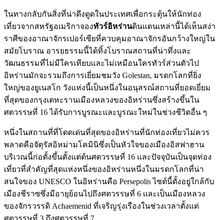
ในทางกลับกันสิ่งที่น่าดึงดูดในประเทศเพื่อกระตุ้นให้นักท่อง
เที่ยวจากสหรัฐอเมริกาจอง
ทัวร์อิหร่าน
ดินแดนเหล่านี้ได้เห็นสง่า
ราศีของอาณาจักรเปอร์เซียที่ควบคุมอาณาจักรอันกว้างใหญ่ใน
สมัยโบราณ อารยธรรมนี้ได้ทิ้งโบราณสถานที่น่าทึ่งและ
วัฒนธรรมที่ไม่มีใครเทียบและไม่เหมือนใครทัวร์ส่วนตัวไป
อิหร่านมักจะรวมถึงการเยี่ยมชมวัง Golestan, มรดกโลกที่ยิ่ง
ใหญ่ของยูเนสโก วังแห่งนี้เป็นหนึ่งในอนุสรณ์สถานที่ยอดเยี่ยม
ที่สุดของกรุงเตหะรานเมืองหลวงของอิหร่านซึ่งสร้างขึ้นใน
ศตวรรษที่ 16 ได้รับการบูรณะและบูรณะใหม่ในช่วงชีวิตอื่น ๆ
หนึ่งในสถานที่ที่โดดเด่นที่สุดของอิหร่านที่นักท่องเที่ยวไม่ควร
พลาดคือจัตุรัสอิหม่ามโคมินิซึ่งเป็นหัวใจของเมืองอิสฟาฮาน
บริเวณนี้ก่อตั้งขึ้นตั้งแต่ต้นศตวรรษที่ 16 และปัจจุบันเป็นจุดท่อง
เที่ยวที่สำคัญที่สุดแห่งหนึ่งของอิหร่านหนึ่งในมรดกโลกที่น่า
สนใจของ UNESCO ในอิหร่านคือ Persepolis ไซต์นี้ตั้งอยู่ใกล้กับ
เมืองชีราซซึ่งมีอายุย้อนไปถึงศตวรรษที่ 6 และเป็นเมืองหลวง
ของจักรวรรดิ Achaemenid ที่เจริญรุ่งเรืองในช่วงเวลาตั้งแต่
ศตวรรษที่ 3 ถึงศตวรรษที่ 7