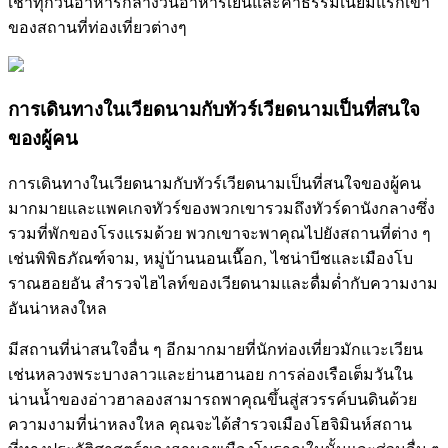
เช้าทุกวันอาหารกลางวันอาหารเย็นและค่าธรรมเนียมแรกเข้า
ของสถานที่ท่องเที่ยวต่างๆ
การเดินทางในเวียดนามกับทัวร์เวียดนามเป็นที่สนใจ
ของผู้คน
การเดินทางในเวียดนามกับทัวร์เวียดนามเป็นที่สนใจของผู้คน
มากมายและแพคเกจทัวร์ของพวกเขารวมถึงทัวร์ดานังกลางซึ่ง
รวมที่พักของโรงแรมด้วย พวกเขาจะพาคุณไปยังสถานที่ต่าง ๆ
เช่นพิพิธภัณฑ์จาม, หมู่บ้านนอนเนื๊อก, ไชน่าบีชและเมืองโบ
ราณฮอยอัน สำรวจไฮไลท์ของเวียดนามและดื่มด่ำกับความงาม
อันน่าหลงใหล
มีสถานที่น่าสนใจอื่น ๆ อีกมากมายที่นักท่องเที่ยวมักแวะเวียน
เช่นหลวงพระบางลาวและย่านฮานอย การล่องเรือเต็มวันใน
น่านน้ำของอ่าวฮาลองสามารถพาคุณขึ้นสู่สวรรค์บนดินด้วย
ความงามที่น่าหลงใหล คุณจะได้สำรวจเมืองโฮจิมินห์สถาน