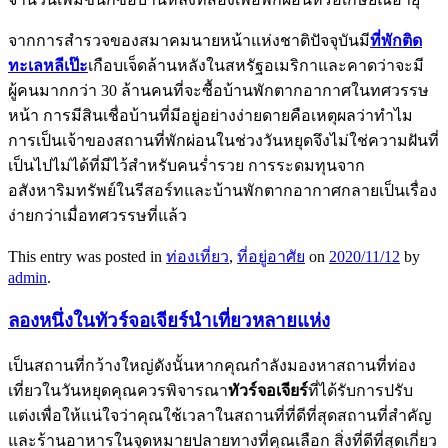
จากการสำรวจของสมาคมนายหน้าแห่งชาติปัจจุบันมี
ที่พักติด
ทะเลหลีเป๊ะ
เกือบเจ็ดล้านหลังในสหรัฐอเมริกาและคาดว่าจะมี
ผู้คนมากกว่า 30 ล้านคนที่จะซื้อบ้านพักตากอากาศในทศวรรษ
หน้า การมีสินเชื่อบ้านที่มีอยู่อย่างง่ายดายคือเหตุผลว่าทำไม
การเป็นเจ้าของสถานที่พักผ่อนในช่วงวันหยุดจึงไม่ใช่ความฝันที่
เป็นไปไม่ได้ที่มีไว้สำหรับคนร่ำรวย การระดมทุนจาก
อสังหาริมทรัพย์ในรีสอร์ทและบ้านพักตากอากาศกลายเป็นเรื่อง
ง่ายกว่าเมื่อทศวรรษที่แล้ว
This entry was posted in
ท่องเที่ยว
,
ที่อยู่อาศัย
on
2020/11/12
by
admin
.
ลองหนึ่งในทัวร์จอเจียร์นำเที่ยวหลายแห่ง
เป็นสถานที่กว้างใหญ่ดังนั้นหากคุณกำลังมองหาสถานที่ท่อง
เที่ยวในวันหยุดคุณควรพิจารณา
ทัวร์จอเจียร์
ที่ได้รับการปรับ
แต่งเพื่อให้แน่ใจว่าคุณใช้เวลาในสถานที่ที่ดีที่สุดสถานที่สำคัญ
และร้านอาหารในจุดหมายปลายทางที่คุณเลือก สิ่งที่ดีที่สุดเกี่ยว