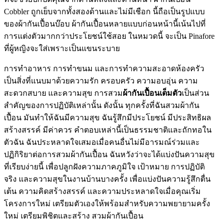
Cobbler ถูกเย็บจากทั้งสองด้านและไม่มีเชือก นี้ถือเป็นรูปแบบ
ของผ้ากันเปื้อนบ๊อบ ผ้ากันเปื้อนหลายแบบก่อนหน้านี้เน้นไปที่
การแต่งตัวมากกว่าประโยชน์ใช้สอย ในหมวดนี้ จะเป็น Pinafore
ที่ผู้หญิงจะใส่เพราะเป็นแขนระบาย
การทำอาหาร การทำขนม และการทำความสะอาดห้องครัว
เป็นสิ่งที่แนบมาด้วยความรัก ครอบครัว ความอบอุ่น ความ
สะดวกสบาย และความสุข การสวม
ผ้ากันเปื้อนเต็มตัว
เป็นส่วน
สำคัญของการปฏิบัติเหล่านั้น ดังนั้น ทุกครั้งที่ฉันสวมผ้ากัน
เปื้อน มันทำให้ฉันมีความสุข ฉันรู้สึกมีประโยชน์ มีประสิทธิผล
สร้างสรรค์ มีค่าควร คำตอบเหล่านี้เป็นธรรมชาติและถักทอใน
ตัวฉัน ฉันประหลาดใจเสมอเมื่อคนอื่นไม่มีอารมณ์ร่วมและ
ปฏิกิริยาต่อการสวมผ้ากันเปื้อน ฉันหวังว่าจะได้แบ่งปันความสุข
ที่เรียบง่ายนี้ เพื่อปลูกฝังความภาคภูมิใจ เป้าหมาย การปฏิบัติ
จริง และความสุขในงานบ้านบางครั้ง เพื่อแบ่งปันความรู้สึกตื่น
เต้น ความคิดสร้างสรรค์ และความประหลาดใจเมื่อคุณเริ่ม
โครงการใหม่ เตรียมตัวเองให้พร้อมสำหรับความพยายามครั้ง
ใหม่ เตรียมพิชิตและสร้าง
สวมผ้ากันเปื้อน