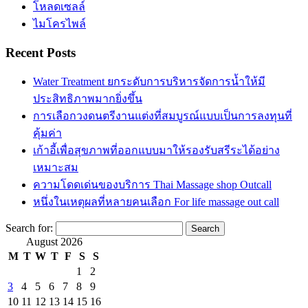
โหลดเซลล์
ไมโครไพล์
Recent Posts
Water Treatment ยกระดับการบริหารจัดการน้ำให้มี
ประสิทธิภาพมากยิ่งขึ้น
การเลือกวงดนตรีงานแต่งที่สมบูรณ์แบบเป็นการลงทุนที่
คุ้มค่า
เก้าอี้เพื่อสุขภาพที่ออกแบบมาให้รองรับสรีระได้อย่าง
เหมาะสม
ความโดดเด่นของบริการ Thai Massage shop Outcall
หนึ่งในเหตุผลที่หลายคนเลือก For life massage out call
Search for:
August 2026
M
T
W
T
F
S
S
1
2
3
4
5
6
7
8
9
10
11
12
13
14
15
16