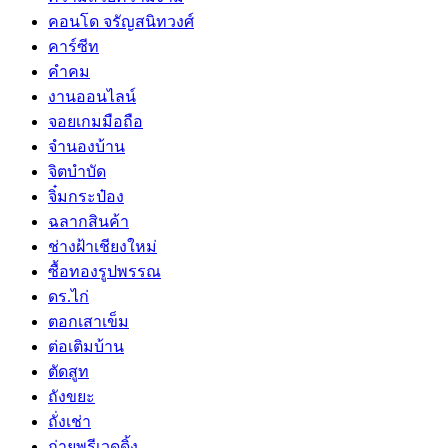
คอนโด จรัญสนิทวงศ์
คาร์ซีท
คำคม
งานออนไลน์
จอยเกมมือถือ
จำนองบ้าน
จิตบำบัด
จิ๋มกระป๋อง
ฉลากสินค้า
ช่างฝ้าเชียงใหม่
ซื้อทองรูปพรรณ
ดร.ไก่
ตอกเสาเข็ม
ต่อเติมบ้าน
ตัดสูท
ถังขยะ
ถั่งเช่า
ถ่ายพรีเวดดิ้ง