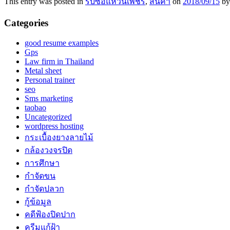
This entry was posted in
รับซื้อแหวนเพชร
,
สินค้า
on
2018/09/15
b
Categories
good resume examples
Gps
Law firm in Thailand
Metal sheet
Personal trainer
seo
Sms marketing
taobao
Uncategorized
wordpress hosting
กระเบื้องยางลายไม้
กล้องวงจรปิด
การศึกษา
กำจัดขน
กำจัดปลวก
กู้ข้อมูล
คดีฟ้องปิดปาก
ครีมแก้ฝ้า