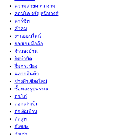
ความสวยความงาม
คอนโด จรัญสนิทวงศ์
คาร์ซีท
คำคม
งานออนไลน์
จอยเกมมือถือ
จำนองบ้าน
จิตบำบัด
จิ๋มกระป๋อง
ฉลากสินค้า
ช่างฝ้าเชียงใหม่
ซื้อทองรูปพรรณ
ดร.ไก่
ตอกเสาเข็ม
ต่อเติมบ้าน
ตัดสูท
ถังขยะ
ถั่งเช่า