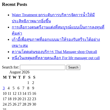
Recent Posts
Water Treatment ยกระดับการบริหารจัดการน้ำให้มี
ประสิทธิภาพมากยิ่งขึ้น
การเลือกวงดนตรีงานแต่งที่สมบูรณ์แบบเป็นการลงทุนที่
คุ้มค่า
เก้าอี้เพื่อสุขภาพที่ออกแบบมาให้รองรับสรีระได้อย่าง
เหมาะสม
ความโดดเด่นของบริการ Thai Massage shop Outcall
หนึ่งในเหตุผลที่หลายคนเลือก For life massage out call
Search for:
August 2026
M
T
W
T
F
S
S
1
2
3
4
5
6
7
8
9
10
11
12
13
14
15
16
17
18
19
20
21
22
23
24
25
26
27
28
29
30
31