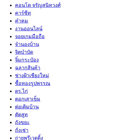
คอนโด จรัญสนิทวงศ์
คาร์ซีท
คำคม
งานออนไลน์
จอยเกมมือถือ
จำนองบ้าน
จิตบำบัด
จิ๋มกระป๋อง
ฉลากสินค้า
ช่างฝ้าเชียงใหม่
ซื้อทองรูปพรรณ
ดร.ไก่
ตอกเสาเข็ม
ต่อเติมบ้าน
ตัดสูท
ถังขยะ
ถั่งเช่า
ถ่ายพรีเวดดิ้ง