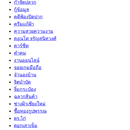
กำจัดปลวก
กู้ข้อมูล
คดีฟ้องปิดปาก
ครีมแก้ฝ้า
ความสวยความงาม
คอนโด จรัญสนิทวงศ์
คาร์ซีท
คำคม
งานออนไลน์
จอยเกมมือถือ
จำนองบ้าน
จิตบำบัด
จิ๋มกระป๋อง
ฉลากสินค้า
ช่างฝ้าเชียงใหม่
ซื้อทองรูปพรรณ
ดร.ไก่
ตอกเสาเข็ม