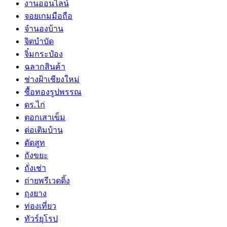
งานออนไลน์
จอยเกมมือถือ
จำนองบ้าน
จิตบำบัด
จิ๋มกระป๋อง
ฉลากสินค้า
ช่างฝ้าเชียงใหม่
ซื้อทองรูปพรรณ
ดร.ไก่
ตอกเสาเข็ม
ต่อเติมบ้าน
ตัดสูท
ถังขยะ
ถั่งเช่า
ถ่ายพรีเวดดิ้ง
ถุงยาง
ท่องเที่ยว
ทัวร์ยุโรป